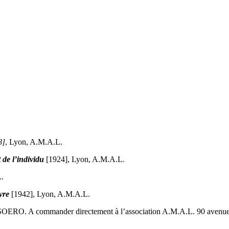
8]
, Lyon, A.M.A.L.
 de l’individu
[1924], Lyon, A.M.A.L.
.
vre
[1942], Lyon, A.M.A.L.
 MASOERO. A commander directement à l’association A.M.A.L. 90 ave